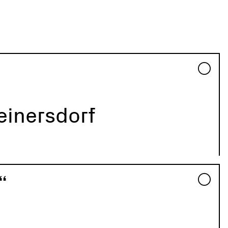
einersdorf
“