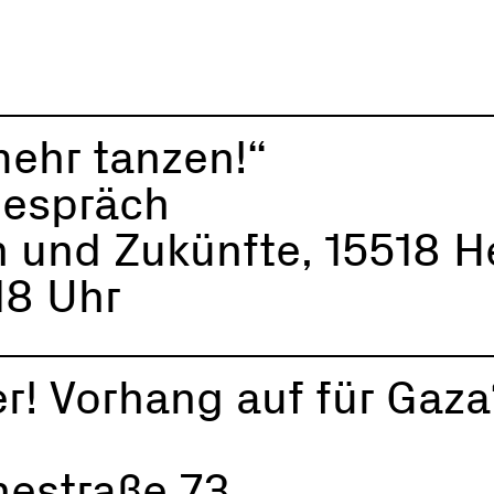
ehr tanzen!“
Gespräch
und Zukünfte, 15518 H
18 Uhr
nd hier! Vorhang auf für Gaza
estraße 73