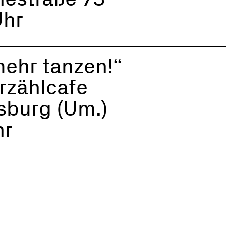
Uhr
ehr tanzen!“
rzählcafe
burg (Um.)
hr