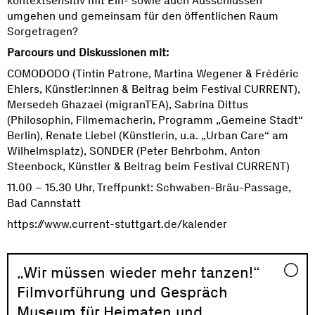
kontextsensitiv mit Ein- sowie auch Ausschlüssen
umgehen und gemeinsam für den öffentlichen Raum
Sorgetragen?
Parcours und Diskussionen mit:
COMODODO (Tintin Patrone, Martina Wegener & Frédéric
Ehlers, Künstler:innen & Beitrag beim Festival CURRENT),
Mersedeh Ghazaei (migranTEA), Sabrina Dittus
(Philosophin, Filmemacherin, Programm „Gemeine Stadt“
Berlin), Renate Liebel (Künstlerin, u.a. „Urban Care“ am
Wilhelmsplatz), SONDER (Peter Behrbohm, Anton
Steenbock, Künstler & Beitrag beim Festival CURRENT)
11.00 – 15.30 Uhr, Treffpunkt: Schwaben-Bräu-Passage,
Bad Cannstatt
https://www.current-stuttgart.de/kalender
„Wir müssen wieder mehr tanzen!“
Filmvorführung und Gespräch
Museum für Heimaten und